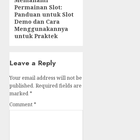
Next
Permainan Slot:
post:
Panduan untuk Slot
Demo dan Cara
Menggunakannya
untuk Praktek
Leave a Reply
Your email address will not be
published.
Required fields are
marked
*
Comment
*