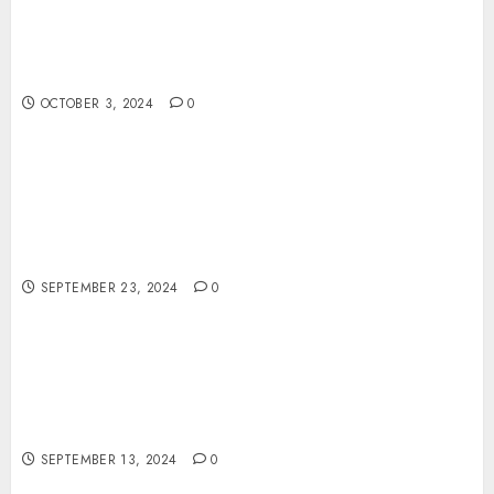
Riuhnya Arena Judi Online di Indonesia
OCTOBER 3, 2024
0
Menaklukan Dunia Judi Online di Indonesia:
Dari Slot hingga Sportsbook
SEPTEMBER 23, 2024
0
Dunia Judi Online di Indonesia: Antara
Kemegahan dan Kontroversi
SEPTEMBER 13, 2024
0