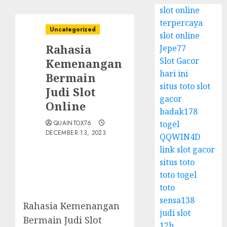
slot online
terpercaya
Uncategorized
slot online
Rahasia
Jepe77
Slot Gacor
Kemenangan
hari ini
Bermain
situs toto slot
Judi Slot
gacor
Online
badak178
QUAINTOX76
togel
DECEMBER 13, 2023
QQWIN4D
link slot gacor
situs toto
toto togel
toto
sensa138
Rahasia Kemenangan
judi slot
Bermain Judi Slot
12b