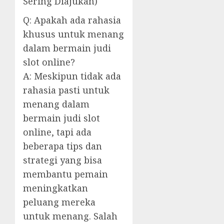
Sering Diajukan)
Q: Apakah ada rahasia
khusus untuk menang
dalam bermain judi
slot online?
A: Meskipun tidak ada
rahasia pasti untuk
menang dalam
bermain judi slot
online, tapi ada
beberapa tips dan
strategi yang bisa
membantu pemain
meningkatkan
peluang mereka
untuk menang. Salah