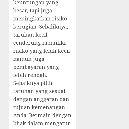
keuntungan yang
besar, tapi juga
meningkatkan risiko
kerugian. Sebaliknya,
taruhan kecil
cenderung memiliki
risiko yang lebih kecil
namun juga
pembayaran yang
lebih rendah.
Sebaiknya pilih
taruhan yang sesuai
dengan anggaran dan
tujuan kemenangan
Anda. Bermain dengan
bijak dalam mengatur