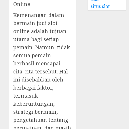
Online
situs slot
Kemenangan dalam
bermain judi slot
online adalah tujuan
utama bagi setiap
pemain. Namun, tidak
semua pemain
berhasil mencapai
cita-cita tersebut. Hal
ini disebabkan oleh
berbagai faktor,
termasuk
keberuntungan,
strategi bermain,
pengetahuan tentang
permainan, dan masih