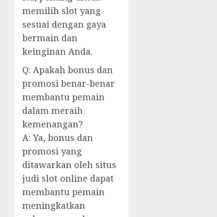
memilih slot yang
sesuai dengan gaya
bermain dan
keinginan Anda.
Q: Apakah bonus dan
promosi benar-benar
membantu pemain
dalam meraih
kemenangan?
A: Ya, bonus dan
promosi yang
ditawarkan oleh situs
judi slot online dapat
membantu pemain
meningkatkan